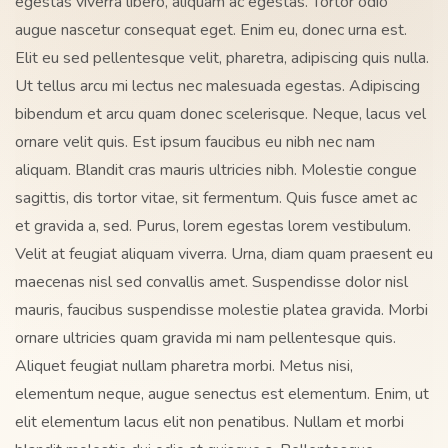
egestas viverra libero, aliquam ac egestas. Tortor odio
augue nascetur consequat eget. Enim eu, donec urna est.
Elit eu sed pellentesque velit, pharetra, adipiscing quis nulla.
Ut tellus arcu mi lectus nec malesuada egestas. Adipiscing
bibendum et arcu quam donec scelerisque. Neque, lacus vel
ornare velit quis. Est ipsum faucibus eu nibh nec nam
aliquam. Blandit cras mauris ultricies nibh. Molestie congue
sagittis, dis tortor vitae, sit fermentum. Quis fusce amet ac
et gravida a, sed. Purus, lorem egestas lorem vestibulum.
Velit at feugiat aliquam viverra. Urna, diam quam praesent eu
maecenas nisl sed convallis amet. Suspendisse dolor nisl
mauris, faucibus suspendisse molestie platea gravida. Morbi
ornare ultricies quam gravida mi nam pellentesque quis.
Aliquet feugiat nullam pharetra morbi. Metus nisi,
elementum neque, augue senectus est elementum. Enim, ut
elit elementum lacus elit non penatibus. Nullam et morbi