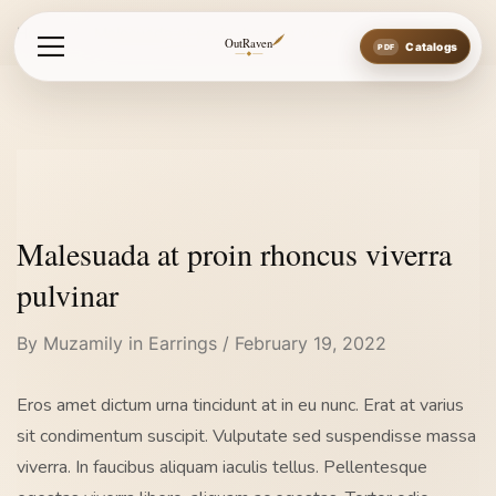
Home
Malesuada at proin rhoncus viverra pulvinar
OutRaven
Catalogs
Malesuada at proin rhoncus viverra
pulvinar
By
Muzamily
in
Earrings
February 19, 2022
Eros amet dictum urna tincidunt at in eu nunc. Erat at varius
sit condimentum suscipit. Vulputate sed suspendisse massa
viverra. In faucibus aliquam iaculis tellus. Pellentesque